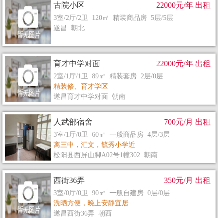
古院小区
22000元/年 出租
3室/2厅/2卫 120㎡ 精装商品房 5层/5层
遂昌 朝北
育才中学对面
22000元/年 出租
2室/1厅/1卫 89㎡ 精装套房 2层/0层
精装修、育才学区
遂昌育才中学对面 朝南
人武部宿舍
700元/月 出租
3室/1厅/0卫 60㎡ 一般商品房 4层/3层
离三中，汇文，毓秀小学近
松阳县西屏山脚A02号1幢302 朝南
西街36弄
350元/月 出租
3室/0厅/0卫 90㎡ 一般自建房 0层/0层
洗晒方便，晚上安静宜居
遂昌西街36弄 朝西