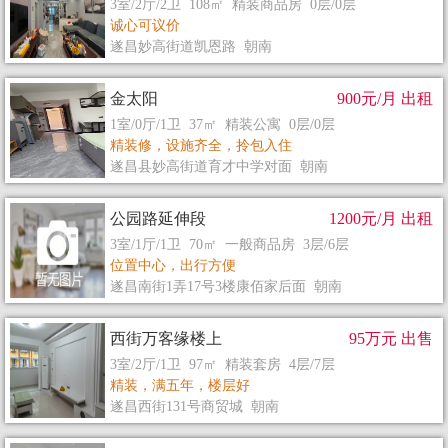
3室/2厅/2卫 108㎡ 精装商品房 0层/0层
诚心可议价
遂昌妙高街道凯恩路 朝南
金太阳
900元/月 出租
1室/0厅/1卫 37㎡ 精装公寓 0层/0层
精装修，设施齐全，拎包入住
遂昌县妙高街道育才中学对面 朝南
公园路延伸段
1200元/月 出租
3室/1厅/1卫 70㎡ 一般商品房 3层/6层
位置中心，出行方便
遂昌南街1弄17号3楼康佰家后面 朝南
西街万客缘楼上
95万元 出售
3室/2厅/1卫 97㎡ 精装套房 4层/7层
精装，满五年，楼层好
遂昌西街131号商贸城 朝南