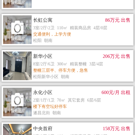
长虹公寓
86万元 出售
3室/2厅/2卫 110㎡ 精装商品房 4层/0层
交通便利，上学方便
松阳 朝南
新华小区
206万元 出售
8室/2厅/6卫 300㎡ 精装整幢 3层/4层
整幢三层半、停车方便，急售
松阳新华小区 朝南
永化小区
600元/月 出租
2室/1厅/1卫 70㎡ 其它套房 6层/6层
楼下有空坛好停车
遂昌北街 朝南
中央首府
158万元 出售