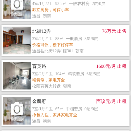
4室/1厅/2卫 93.2㎡ 一般农村房 2层/0层
独立厨房，可停小车
遂昌 朝南
北街12弄
76万元 出售
3室/2厅/1卫 88㎡ 一般套房 3层/6层
价格可议，楼下好停车
遂昌县北街12弄1幢301 朝南
育英路
1600元/月 出租
3室/2厅/1卫 104㎡ 精装套房 6层/5层
精装修，家电齐全
松阳育英大转盘 朝南
金麟府
面议元/月 出租
2室/1厅/1卫 65㎡ 中档套房 0层/0层
拎包入住，家具家电齐全
遂昌 朝南