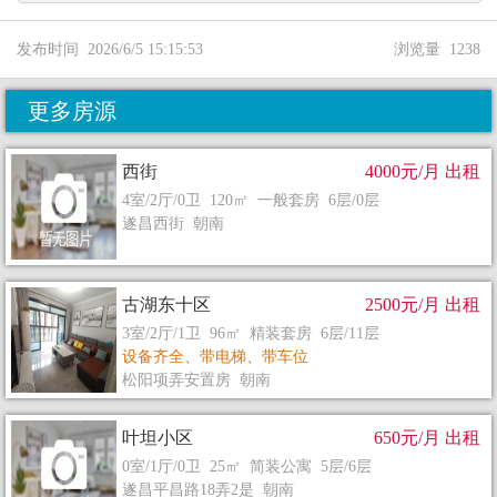
发布时间 2026/6/5 15:15:53
浏览量 1238
更多房源
西街
4000元/月 出租
4室/2厅/0卫 120㎡ 一般套房 6层/0层
遂昌西街 朝南
古湖东十区
2500元/月 出租
3室/2厅/1卫 96㎡ 精装套房 6层/11层
设备齐全、带电梯、带车位
松阳项弄安置房 朝南
叶坦小区
650元/月 出租
0室/1厅/0卫 25㎡ 简装公寓 5层/6层
遂昌平昌路18弄2是 朝南