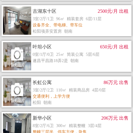
古湖东十区
2500元/月 出租
3室/2厅/1卫 96㎡ 精装套房 6层/11层
设备齐全、带电梯、带车位
松阳项弄安置房 朝南
叶坦小区
650元/月 出租
0室/1厅/0卫 25㎡ 简装公寓 5层/6层
遂昌平昌路18弄2是 朝南
长虹公寓
86万元 出售
3室/2厅/2卫 110㎡ 精装商品房 4层/0层
交通便利，上学方便
松阳 朝南
新华小区
206万元 出售
8室/2厅/6卫 300㎡ 精装整幢 3层/4层
整幢三层半、停车方便，急售