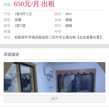
650元/月 出租
价格：
户型：
1室/0厅/1卫
面积：
40㎡
类型：
排屋
装修：
精装
楼层：
2层/5层
朝向：
朝南
附属：
年份：
地址：
松阳茶叶市场后面金田二区牛牛公寓出租【点击查看位置】
房源描述
展开