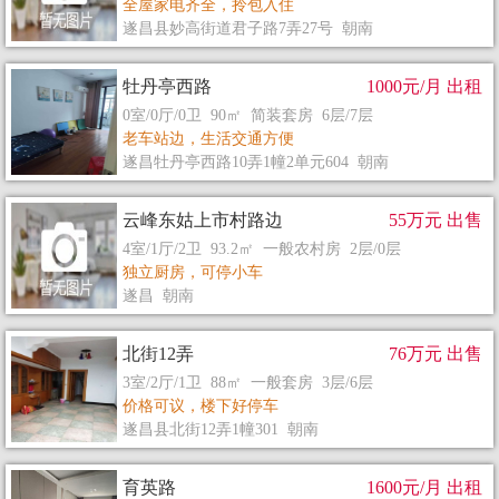
全屋家电齐全，拎包入住
遂昌县妙高街道君子路7弄27号 朝南
牡丹亭西路
1000元/月 出租
0室/0厅/0卫 90㎡ 简装套房 6层/7层
老车站边，生活交通方便
遂昌牡丹亭西路10弄1幢2单元604 朝南
云峰东姑上市村路边
55万元 出售
4室/1厅/2卫 93.2㎡ 一般农村房 2层/0层
独立厨房，可停小车
遂昌 朝南
北街12弄
76万元 出售
3室/2厅/1卫 88㎡ 一般套房 3层/6层
价格可议，楼下好停车
遂昌县北街12弄1幢301 朝南
育英路
1600元/月 出租