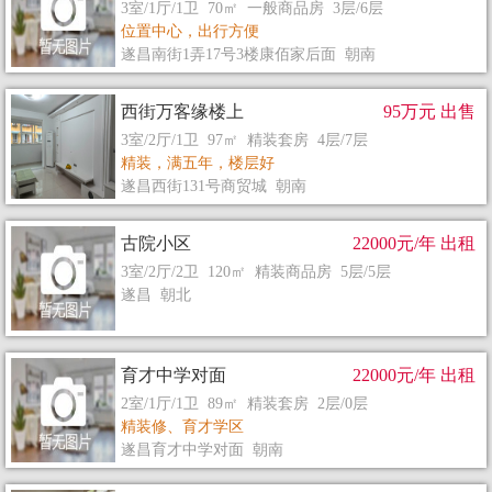
3室/1厅/1卫 70㎡ 一般商品房 3层/6层
位置中心，出行方便
遂昌南街1弄17号3楼康佰家后面 朝南
西街万客缘楼上
95万元 出售
3室/2厅/1卫 97㎡ 精装套房 4层/7层
精装，满五年，楼层好
遂昌西街131号商贸城 朝南
古院小区
22000元/年 出租
3室/2厅/2卫 120㎡ 精装商品房 5层/5层
遂昌 朝北
育才中学对面
22000元/年 出租
2室/1厅/1卫 89㎡ 精装套房 2层/0层
精装修、育才学区
遂昌育才中学对面 朝南