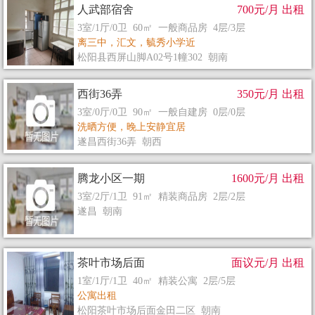
人武部宿舍
700元/月 出租
3室/1厅/0卫 60㎡ 一般商品房 4层/3层
离三中，汇文，毓秀小学近
松阳县西屏山脚A02号1幢302 朝南
西街36弄
350元/月 出租
3室/0厅/0卫 90㎡ 一般自建房 0层/0层
洗晒方便，晚上安静宜居
茶叶市场后面金田二区牛牛公寓出租，所有设施齐全，拎包入住。
遂昌西街36弄 朝西
腾龙小区一期
1600元/月 出租
3室/2厅/1卫 91㎡ 精装商品房 2层/2层
遂昌 朝南
茶叶市场后面
面议元/月 出租
1室/1厅/1卫 40㎡ 精装公寓 2层/5层
公寓出租
松阳茶叶市场后面金田二区 朝南