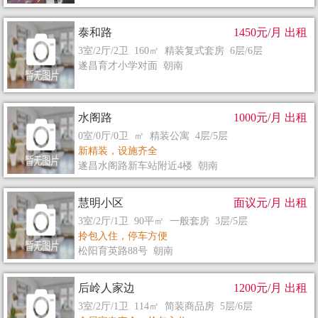
泰和路
1450元/月 出租
3室/2厅/2卫 160㎡ 精装复式套房 6层/6层
遂昌育才小学对面 朝南
水阁路
1000元/月 出租
0室/0厅/0卫 ㎡ 精装公寓 4层/5层
新精装，设施齐全
遂昌水阁路新车站附近4楼 朝南
慧明小区
面议元/月 出租
3室/2厅/1卫 90平㎡ 一般套房 3层/5层
拎包入住，停车方便
松阳育英路88号 朝南
后岭人家边
1200元/月 出租
3室/2厅/1卫 114㎡ 简装商品房 5层/6层