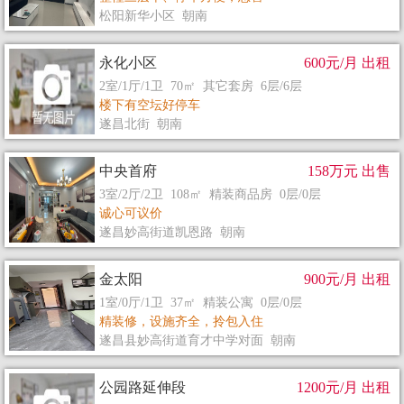
松阳新华小区 朝南
永化小区
600元/月 出租
2室/1厅/1卫 70㎡ 其它套房 6层/6层
楼下有空坛好停车
遂昌北街 朝南
中央首府
158万元 出售
3室/2厅/2卫 108㎡ 精装商品房 0层/0层
诚心可议价
遂昌妙高街道凯恩路 朝南
金太阳
900元/月 出租
1室/0厅/1卫 37㎡ 精装公寓 0层/0层
精装修，设施齐全，拎包入住
遂昌县妙高街道育才中学对面 朝南
公园路延伸段
1200元/月 出租