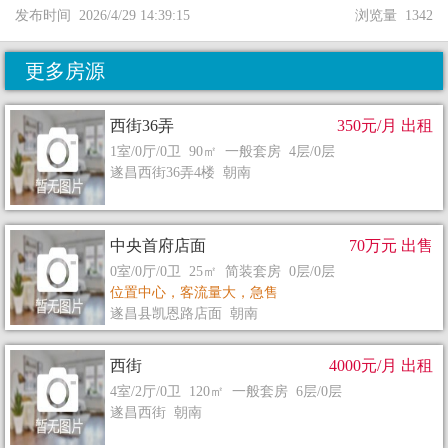
发布时间 2026/4/29 14:39:15
浏览量 1342
更多房源
西街36弄
350元/月 出租
1室/0厅/0卫 90㎡ 一般套房 4层/0层
遂昌西街36弄4楼 朝南
中央首府店面
70万元 出售
0室/0厅/0卫 25㎡ 简装套房 0层/0层
位置中心，客流量大，急售
遂昌县凯恩路店面 朝南
西街
4000元/月 出租
4室/2厅/0卫 120㎡ 一般套房 6层/0层
遂昌西街 朝南