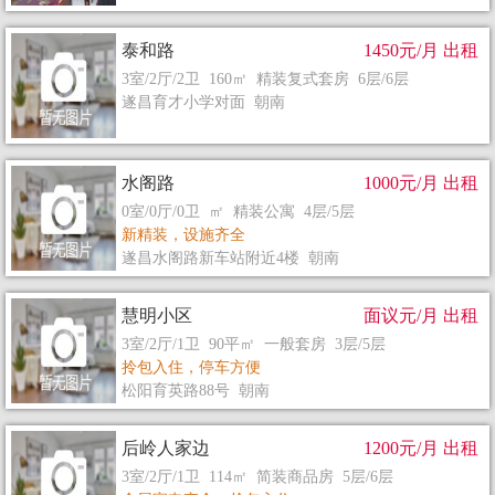
泰和路
1450元/月 出租
3室/2厅/2卫 160㎡ 精装复式套房 6层/6层
遂昌育才小学对面 朝南
水阁路
1000元/月 出租
0室/0厅/0卫 ㎡ 精装公寓 4层/5层
新精装，设施齐全
遂昌水阁路新车站附近4楼 朝南
慧明小区
面议元/月 出租
3室/2厅/1卫 90平㎡ 一般套房 3层/5层
拎包入住，停车方便
松阳育英路88号 朝南
后岭人家边
1200元/月 出租
3室/2厅/1卫 114㎡ 简装商品房 5层/6层