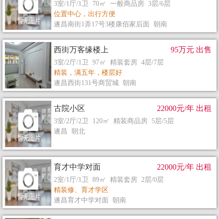
3室/1厅/1卫 70㎡ 一般商品房 3层/6层
位置中心，出行方便
遂昌南街1弄17号3楼康佰家后面 朝南
西街万客缘楼上
95万元 出售
3室/2厅/1卫 97㎡ 精装套房 4层/7层
精装，满五年，楼层好
遂昌西街131号商贸城 朝南
古院小区
22000元/年 出租
3室/2厅/2卫 120㎡ 精装商品房 5层/5层
遂昌 朝北
育才中学对面
22000元/年 出租
2室/1厅/1卫 89㎡ 精装套房 2层/0层
精装修、育才学区
遂昌育才中学对面 朝南