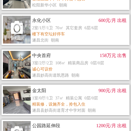
松阳新华小区 朝南
永化小区
600元/月 出租
2室/1厅/1卫 70㎡ 其它套房 6层/6层
楼下有空坛好停车
遂昌北街 朝南
中央首府
158万元 出售
3室/2厅/2卫 108㎡ 精装商品房 0层/0层
诚心可议价
遂昌妙高街道凯恩路 朝南
金太阳
900元/月 出租
1室/0厅/1卫 37㎡ 精装公寓 0层/0层
精装修，设施齐全，拎包入住
遂昌县妙高街道育才中学对面 朝南
公园路延伸段
1200元/月 出租