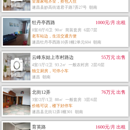
全屋家电齐全，拎包入住
遂昌县妙高街道君子路7弄27号 朝南
牡丹亭西路
1000元/月 出租
0室/0厅/0卫 90㎡ 简装套房 6层/7层
老车站边，生活交通方便
遂昌牡丹亭西路10弄1幢2单元604 朝南
云峰东姑上市村路边
55万元 出售
4室/1厅/2卫 93.2㎡ 一般农村房 2层/0层
独立厨房，可停小车
遂昌 朝南
北街12弄
76万元 出售
3室/2厅/1卫 88㎡ 一般套房 3层/6层
价格可议，楼下好停车
遂昌县北街12弄1幢301 朝南
育英路
1600元/月 出租