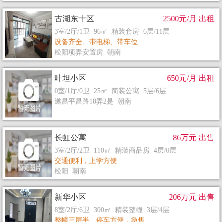
古湖东十区
2500元/月 出租
3室/2厅/1卫 96㎡ 精装套房 6层/11层
设备齐全、带电梯、带车位
松阳项弄安置房 朝南
叶坦小区
650元/月 出租
0室/1厅/0卫 25㎡ 简装公寓 5层/6层
遂昌平昌路18弄2是 朝南
长虹公寓
86万元 出售
3室/2厅/2卫 110㎡ 精装商品房 4层/0层
交通便利，上学方便
松阳 朝南
新华小区
206万元 出售
8室/2厅/6卫 300㎡ 精装整幢 3层/4层
整幢三层半、停车方便，急售