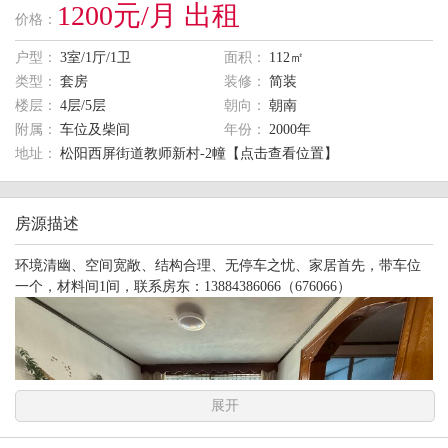
1200元/月 出租
价格：
户型：
3室/1厅/1卫
面积：
112㎡
类型：
套房
装修：
简装
楼层：
4层/5层
朝向：
朝南
附属：
车位及柴间
年份：
2000年
地址：
松阳西屏街道教师新村-2幢【点击查看位置】
房源描述
环境清幽、空间宽敞、结构合理、无停车之忧、家居首先，带车位
一个，材料间1间，联系房东：13884386066（676066）
展开