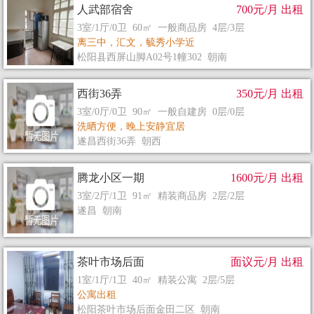
人武部宿舍
700元/月 出租
3室/1厅/0卫 60㎡ 一般商品房 4层/3层
离三中，汇文，毓秀小学近
松阳县西屏山脚A02号1幢302 朝南
西街36弄
350元/月 出租
3室/0厅/0卫 90㎡ 一般自建房 0层/0层
洗晒方便，晚上安静宜居
遂昌西街36弄 朝西
腾龙小区一期
1600元/月 出租
3室/2厅/1卫 91㎡ 精装商品房 2层/2层
遂昌 朝南
茶叶市场后面
面议元/月 出租
1室/1厅/1卫 40㎡ 精装公寓 2层/5层
公寓出租
松阳茶叶市场后面金田二区 朝南