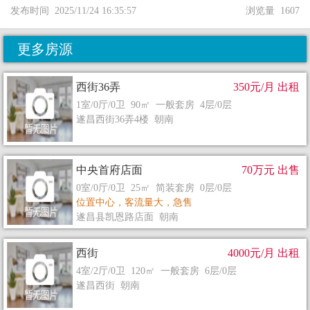
发布时间 2025/11/24 16:35:57
浏览量 1607
更多房源
西街36弄
350元/月 出租
1室/0厅/0卫 90㎡ 一般套房 4层/0层
遂昌西街36弄4楼 朝南
中央首府店面
70万元 出售
0室/0厅/0卫 25㎡ 简装套房 0层/0层
位置中心，客流量大，急售
遂昌县凯恩路店面 朝南
西街
4000元/月 出租
4室/2厅/0卫 120㎡ 一般套房 6层/0层
遂昌西街 朝南