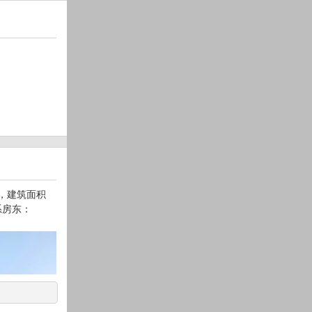
构，建筑面积
系房东：