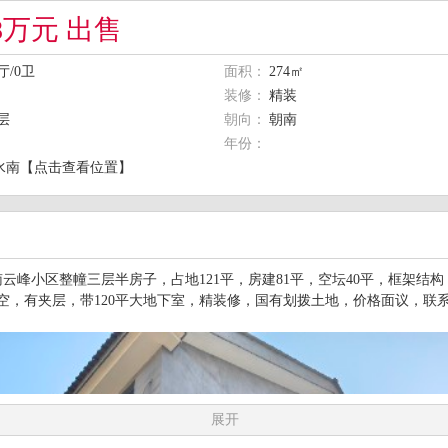
58万元 出售
厅/0卫
面积：
274㎡
装修：
精装
3层
朝向：
朝南
年份：
水南【点击查看位置】
云峰小区整幢三层半房子，占地121平，房建81平，空坛40平，框架结
面空，有夹层，带120平大地下室，精装修，国有划拨土地，价格面议，联
展开