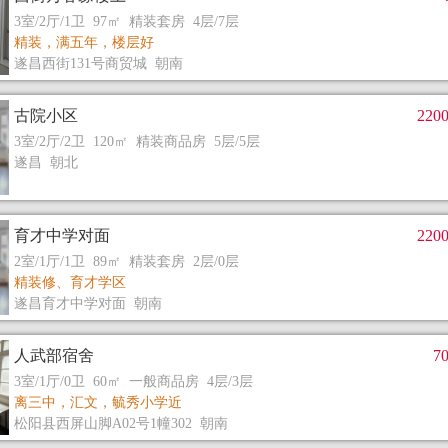
3室/2厅/1卫 97㎡ 精装套房 4层/7层
精装，满五年，楼层好
遂昌西街131号商贸城 朝南
古院小区
220
3室/2厅/2卫 120㎡ 精装商品房 5层/5层
遂昌 朝北
育才中学对面
220
2室/1厅/1卫 89㎡ 精装套房 2层/0层
精装修、育才学区
遂昌育才中学对面 朝南
人武部宿舍
7
3室/1厅/0卫 60㎡ 一般商品房 4层/3层
离三中，汇文，毓秀小学近
松阳县西屏山脚A02号1幢302 朝南