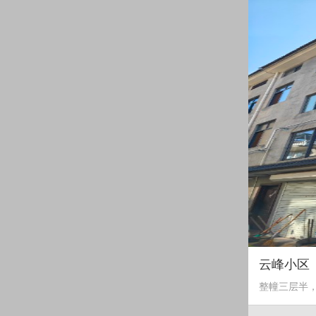
云峰小区
整幢三层半