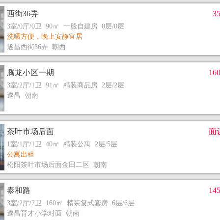
西街36弄
3
3室/0厅/0卫 90㎡ 一般自建房 0层/0层
洗晒方便，晚上安静宜居
遂昌西街36弄 朝西
腾龙小区一期
16
3室/2厅/1卫 91㎡ 精装商品房 2层/2层
遂昌 朝南
茶叶市场后面
面
1室/1厅/1卫 40㎡ 精装公寓 2层/5层
公寓出租
松阳茶叶市场后面金田二区 朝南
泰和路
14
3室/2厅/2卫 160㎡ 精装复式套房 6层/6层
遂昌育才小学对面 朝南