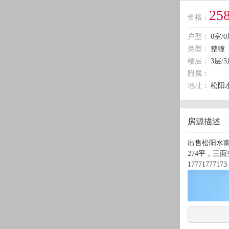
2
价格：
户型：
0室/0
类型：
整幢
楼层：
3层/
附属：
地址：
松阳
房源描述
出售松阳水南
274平，三
17771777173