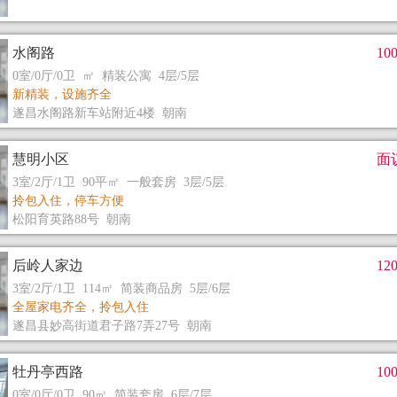
水阁路
10
0室/0厅/0卫 ㎡ 精装公寓 4层/5层
新精装，设施齐全
遂昌水阁路新车站附近4楼 朝南
慧明小区
面
3室/2厅/1卫 90平㎡ 一般套房 3层/5层
拎包入住，停车方便
松阳育英路88号 朝南
后岭人家边
12
3室/2厅/1卫 114㎡ 简装商品房 5层/6层
全屋家电齐全，拎包入住
遂昌县妙高街道君子路7弄27号 朝南
牡丹亭西路
10
0室/0厅/0卫 90㎡ 简装套房 6层/7层