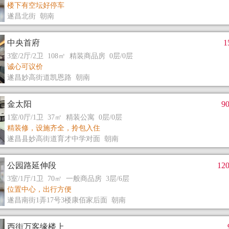
楼下有空坛好停车
遂昌北街 朝南
中央首府
3室/2厅/2卫 108㎡ 精装商品房 0层/0层
诚心可议价
遂昌妙高街道凯恩路 朝南
金太阳
9
1室/0厅/1卫 37㎡ 精装公寓 0层/0层
精装修，设施齐全，拎包入住
遂昌县妙高街道育才中学对面 朝南
公园路延伸段
12
3室/1厅/1卫 70㎡ 一般商品房 3层/6层
位置中心，出行方便
遂昌南街1弄17号3楼康佰家后面 朝南
西街万客缘楼上