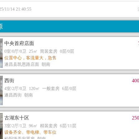
11/14 21:40:55
源
中央首府店面
0室/0厅/0卫 25㎡ 简装套房 0层/0层
位置中心，客流量大，急售
遂昌县凯恩路店面 朝南
西街
40
4室/2厅/0卫 120㎡ 一般套房 6层/0层
遂昌西街 朝南
古湖东十区
25
3室/2厅/1卫 96㎡ 精装套房 6层/11层
设备齐全、带电梯、带车位
松阳项弄安置房 朝南